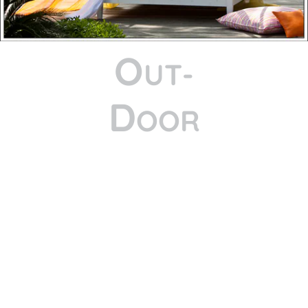
O
UT-
D
OOR