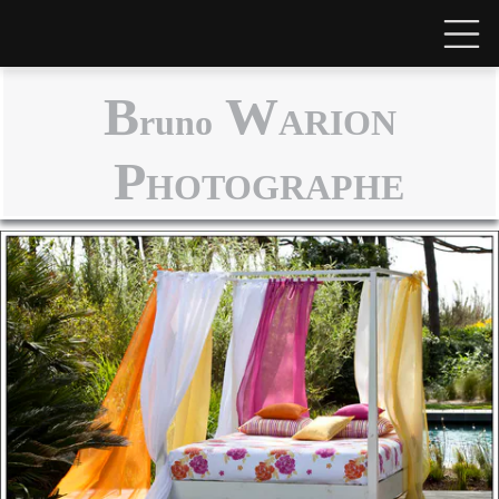
B
W
runo
ARION
P
HOTOGRAPHE