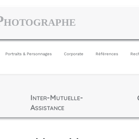
P
HOTOGRAPHE
Portraits & Personnages
Corporate
Références
Rech
I
-M
-
NTER
UTUELLE
A
SSISTANCE