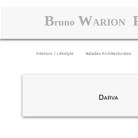
B
W
runo
ARION
Intériors / Lifestyle
Balades Architecturales
D
ARVA