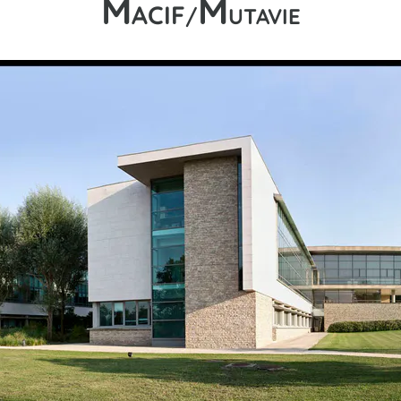
M
M
ACIF
/
UTAVIE